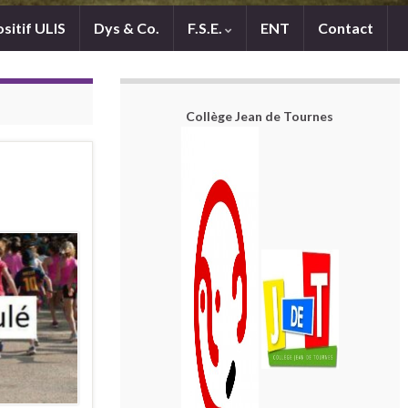
sitif ULIS
Dys & Co.
F.S.E.
ENT
Contact
Collège Jean de Tournes