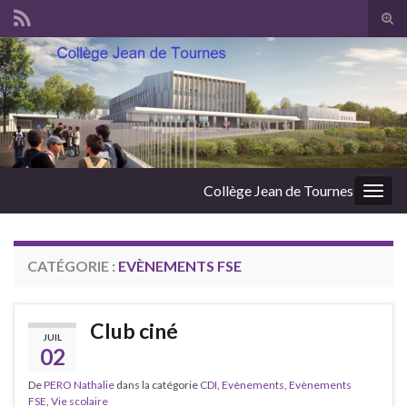
Panneau de gestion des cookies
Tog
sear
Search for:
for
Collège Jean de Tournes
Togg
navig
CATÉGORIE :
EVÈNEMENTS FSE
Club ciné
JUIL
02
De
PERO Nathalie
dans la catégorie
CDI
,
Evènements
,
Evènements
FSE
,
Vie scolaire