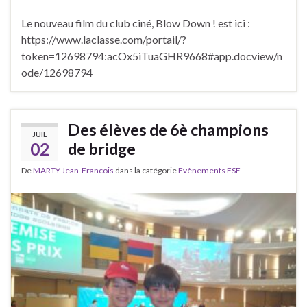
Le nouveau film du club ciné, Blow Down ! est ici :
https://www.laclasse.com/portail/?
token=12698794:acOx5iTuaGHR9668#app.docview/n
ode/12698794
Des élèves de 6è champions
JUIL
02
de bridge
De
MARTY Jean-Francois
dans la catégorie
Evènements FSE