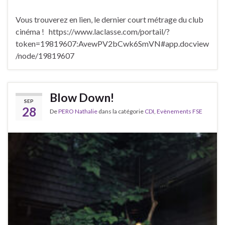
Vous trouverez en lien, le dernier court métrage du club
cinéma ! https://www.laclasse.com/portail/?
token=19819607:AvewPV2bCwk6SmVN#app.docview
/node/19819607
Blow Down!
SEP
28
De
PERO Nathalie
dans la catégorie
CDI
,
Evènements FSE