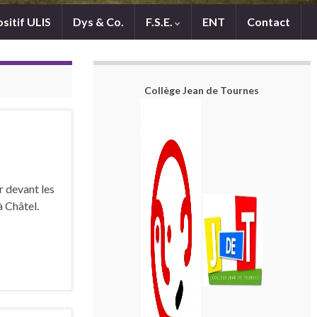
sitif ULIS
Dys & Co.
F.S.E.
ENT
Contact
Collège Jean de Tournes
r devant les
à Châtel.