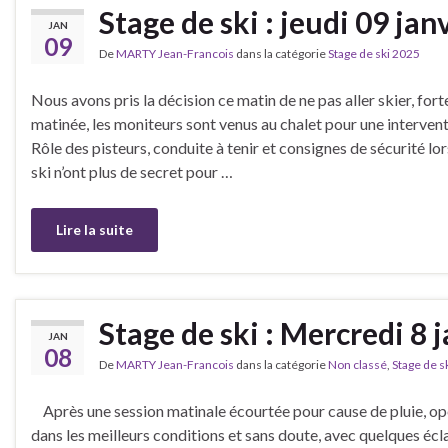
Stage de ski : jeudi 09 jan
JAN
09
De
MARTY Jean-Francois
dans la catégorie
Stage de ski 2025
Nous avons pris la décision ce matin de ne pas aller skier, fort
matinée, les moniteurs sont venus au chalet pour une intervent
Rôle des pisteurs, conduite à tenir et consignes de sécurité lo
ski n’ont plus de secret pour …
Lire la suite
Stage de ski : Mercredi 8 
JAN
08
De
MARTY Jean-Francois
dans la catégorie
Non classé
,
Stage de s
Après une session matinale écourtée pour cause de pluie, opé
dans les meilleurs conditions et sans doute, avec quelques éc