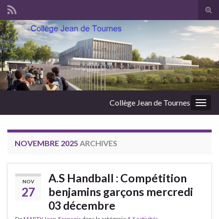
Panneau de gestion des cookies
Tog
sear
Search for:
for
Collège Jean de Tournes
Togg
navig
NOVEMBRE 2025
ARCHIVES
A.S Handball : Compétition
NOV
27
benjamins garçons mercredi
03 décembre
De
MARTY Jean-Francois
dans la catégorie
A.S activités